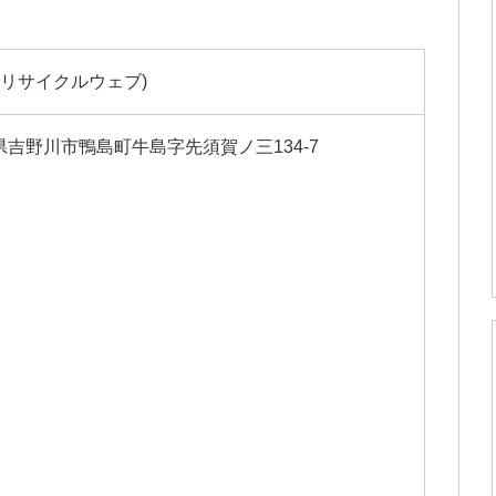
B (リサイクルウェブ)
徳島県吉野川市鴨島町牛島字先須賀ノ三134-7