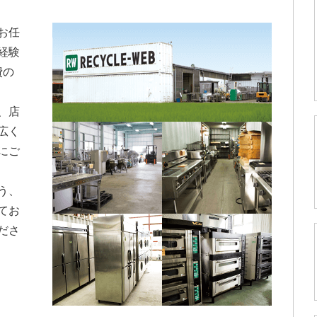
お任
経験
費の
、店
広く
にご
う、
てお
ださ